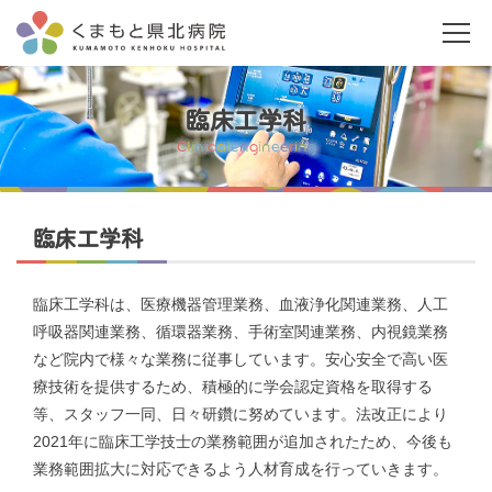
臨床工学科
C
l
i
n
i
c
a
l
e
n
g
i
n
e
e
r
i
n
g
臨床工学科
当院について
臨床工学科は、医療機器管理業務、血液浄化関連業務、人工
ご利用の皆さまへ
呼吸器関連業務、循環器業務、手術室関連業務、内視鏡業務
など院内で様々な業務に従事しています。安心安全で高い医
診療科・部門案内
療技術を提供するため、積極的に学会認定資格を取得する
等、スタッフ一同、日々研鑽に努めています。法改正により
2021年に臨床工学技士の業務範囲が追加されたため、今後も
医療関係者の皆さまへ
業務範囲拡大に対応できるよう人材育成を行っていきます。