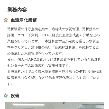
交通アクセス
業務内容
血液浄化業務
採用情報
透析装置の保守点検を始め、透析液の水質管理、透析効率の
評価、エコー下穿刺、 PTA（経皮的血管形成術）介助などの
お問い合わせ
業務を行っています。日本透析医学会が定める厳しい水質基
準をクリアし、清浄度の高い「超純粋透析液」を維持するた
〒865-0005
熊本県玉名市玉名550番地
め徹底した水質管理を行っています。
また、個人用のRO装置および透析装置を有しているため透析
初診のご相談・お問い合わせ
センター外での出張透析も実施可能です。
0968-73-5000
Tel.
血液透析だけでなく腹水濾過濃縮再静注法（CART）や顆粒球
吸着療法（G-CAP）など特殊血液浄化療法にも対応していま
す。
プライバシーポリシー
入札に関するお知らせ
指定請求書（Excel）
設備
くまもと県北病院会議室等使用規則（word）