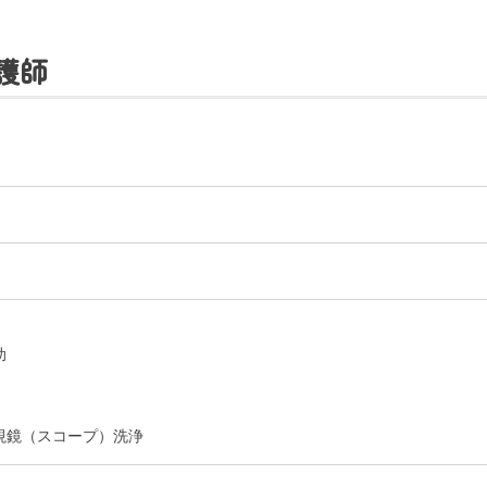
護師
〒865-0005
熊本県玉名市玉名550番地
初診のご相談・お問い合わせ
0968-73-5000
Tel.
助
ー
入札に関するお知らせ
指定請求書（Excel）
視鏡（スコープ）洗浄
室等使用規則（word）
くまもと県北病院会議室等使用規則（pdf）