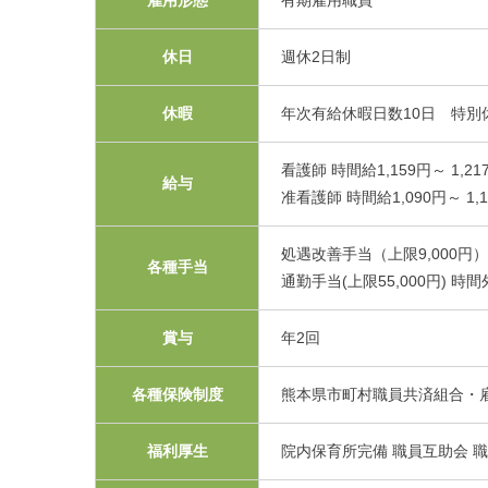
雇用形態
有期雇用職員
休日
週休2日制
休暇
年次有給休暇日数10日 特別
看護師 時間給1,159円～ 1,217
給与
准看護師 時間給1,090円～ 1,15
処遇改善手当（上限9,000円）
各種手当
通勤手当(上限55,000円) 時
賞与
年2回
各種保険制度
熊本県市町村職員共済組合・
福利厚生
院内保育所完備 職員互助会 