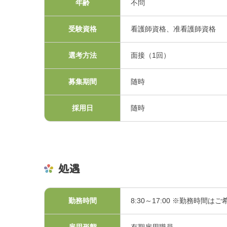
年齢
不問
利害関係者との接触等
受験資格
看護師資格、准看護師資格
選考方法
面接（1回）
募集期間
随時
採用日
随時
処遇
勤務時間
8:30～17:00 ※勤務時