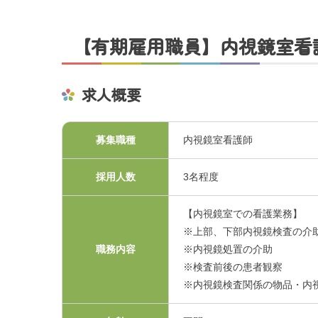
交通アクセス
【有期雇用職員】内視鏡室看
採用情報
求人概要
お問い合わせ
募集職種
内視鏡室看護師
採用人数
3名程度
【内視鏡室での看護業務】
※上部、下部内視鏡検査の介
職務内容
※内視鏡処置の介助
※検査前後の患者観察
プライバシーポリシ
※内視鏡検査関係の物品・内
くまもと県北病院会議