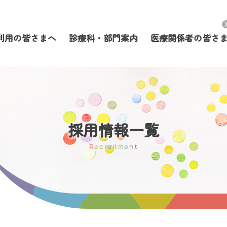
利用の皆さまへ
診療科・部門案内
医療関係者の皆さ
採用情報一覧
R
e
c
r
u
i
t
m
e
n
t