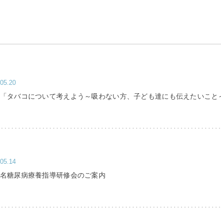
05.20
座「タバコについて考えよう～吸わない方、子ども達にも伝えたいこと
〒865-0005
熊本県玉名市玉名550番地
初診のご相談・お問い合わせ
0968-73-5000
Tel.
05.14
玉名糖尿病療養指導研修会のご案内
ー
入札に関するお知らせ
指定請求書（Excel）
室等使用規則（word）
くまもと県北病院会議室等使用規則（pdf）