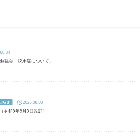
08.04
Ｔ勉強会「脱水症について」
〒865-0005
熊本県玉名市玉名550番地
初診のご相談・お問い合わせ
0968-73-5000
Tel.
2026.08.03
知らせ
（令和8年8月3日改訂）
ー
入札に関するお知らせ
指定請求書（Excel）
室等使用規則（word）
くまもと県北病院会議室等使用規則（pdf）