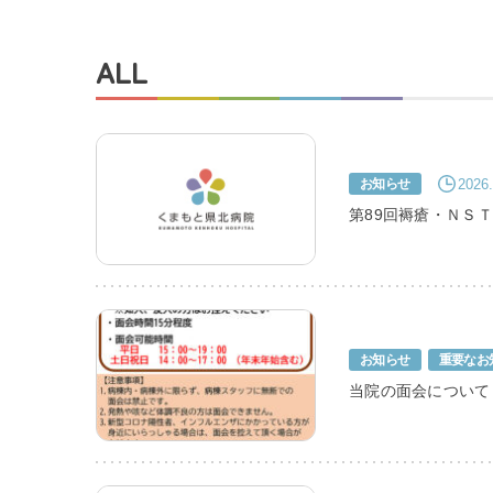
交通アクセス
ALL
採用情報
お問い合わせ
2026.
お知らせ
第89回褥瘡・ＮＳ
お知らせ
重要なお
当院の面会について
プライバシーポリシ
くまもと県北病院会議