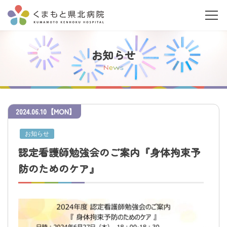
お知らせ
N
e
w
s
2024
.
06.10
【MON】
当院について
お知らせ
ご利用の皆さまへ
認定看護師勉強会のご案内『身体拘束予
防のためのケア』
診療科・部門案内
医療関係者の皆さまへ