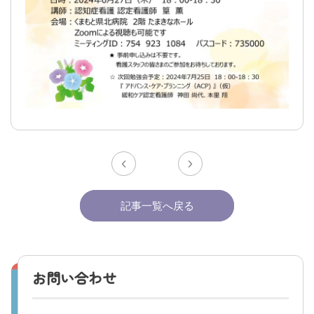
交通アクセス
採用情報
お問い合わせ
〒865-0005
熊本県玉名市玉名550番地
初診のご相談・お問い合わせ
0968-73-5000
Tel.
記事一覧へ戻る
プライバシーポリシー
入札に関するお知らせ
指定請求書（Excel）
お問い合わせ
くまもと県北病院会議室等使用規則（word）