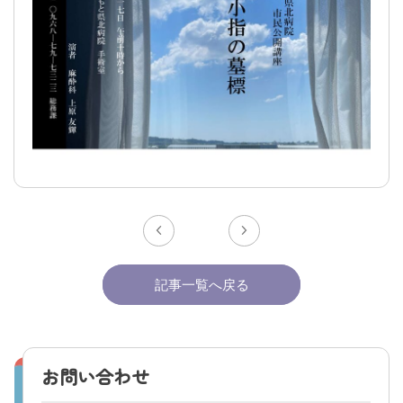
交通アクセス
採用情報
お問い合わせ
〒865-0005
熊本県玉名市玉名550番地
初診のご相談・お問い合わせ
0968-73-5000
Tel.
記事一覧へ戻る
プライバシーポリシー
入札に関するお知らせ
指定請求書（Excel）
お問い合わせ
くまもと県北病院会議室等使用規則（word）