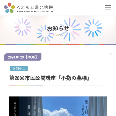
お知らせ
N
e
w
s
2024
.
01.29
【MON】
当院について
お知らせ
ご利用の皆さまへ
第26回市民公開講座『小指の墓標』
診療科・部門案内
医療関係者の皆さまへ