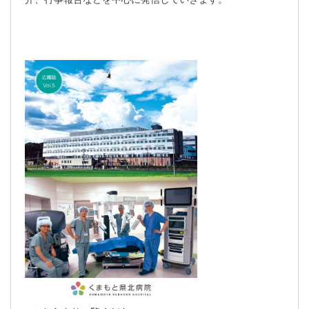
交通アクセス
採用情報
お問い合わせ
〒865-0005
熊本県玉名市玉名550番地
初診のご相談・お問い合わせ
0968-73-5000
Tel.
プライバシーポリシー
入札に関するお知らせ
指定請求書（Excel）
くまもと県北病院会議室等使用規則（word）