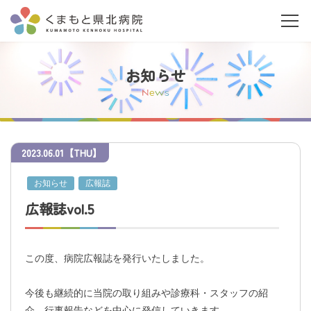
お知らせ
N
e
w
s
2023
.
06.01
【THU】
当院について
お知らせ
広報誌
ご利用の皆さまへ
広報誌vol.5
診療科・部門案内
この度、病院広報誌を発行いたしました。
医療関係者の皆さまへ
今後も継続的に当院の取り組みや診療科・スタッフの紹
介、行事報告などを中心に発信していきます。