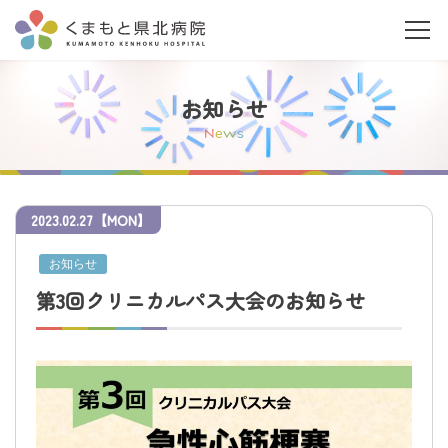
お知らせ
N
e
w
s
2023
.
02.27
【MON】
当院について
お知らせ
ご利用の皆さまへ
第3回クリニカルパス大会のお知らせ
診療科・部門案内
医療関係者の皆さまへ