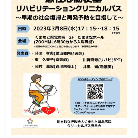
交通アクセス
採用情報
お問い合わせ
〒865-0005
熊本県玉名市玉名550番地
初診のご相談・お問い合わせ
0968-73-5000
Tel.
プライバシーポリシー
入札に関するお知らせ
指定請求書（Excel）
くまもと県北病院会議室等使用規則（word）