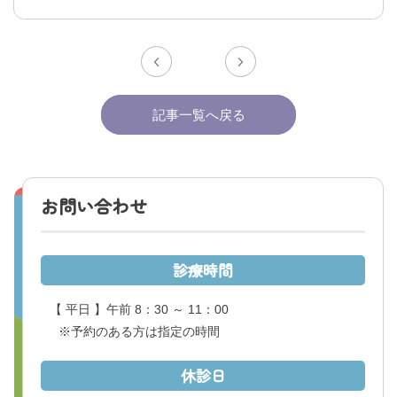
くまもと県北病院会議室等使用規則（pdf）
利害関係者との接触等に関する届出書（word）
記事一覧へ戻る
お問い合わせ
診療時間
【 平日 】午前 8：30 ～ 11：00
※予約のある方は指定の時間
休診日