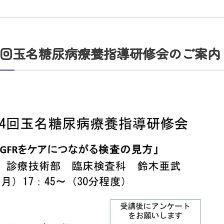
４回玉名糖尿病療養指導研修会のご案内
〒865-0005
熊本県玉名市玉名550番地
初診のご相談・お問い合わせ
0968-73-5000
Tel.
ー
入札に関するお知らせ
指定請求書（Excel）
室等使用規則（word）
くまもと県北病院会議室等使用規則（pdf）