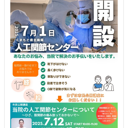
交通アクセス
採用情報
お問い合わせ
〒865-0005
熊本県玉名市玉名550番地
初診のご相談・お問い合わせ
0968-73-5000
Tel.
プライバシーポリシー
入札に関するお知らせ
指定請求書（Excel）
くまもと県北病院会議室等使用規則（word）