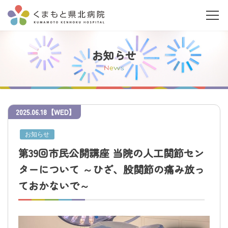
お知らせ
N
e
w
s
2025
.
06.18
【WED】
当院について
お知らせ
ご利用の皆さまへ
第39回市民公開講座 当院の人工関節セン
ターについて ～ひざ、股関節の痛み放っ
診療科・部門案内
ておかないで～
医療関係者の皆さまへ