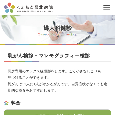
婦人科健診
G
y
n
e
c
o
l
o
g
i
c
a
l
c
h
e
c
k
u
p
乳がん検診・マンモグラフィー検診
当院について
乳房専用のエックス線撮影をします。ごく小さなしこりも、
ご利用の皆さまへ
見つけることができます。
乳がんは11人に1人がかかるがんです。自覚症状がなくても定
診療科・部門案内
期的な検査をおすすめします。
料金
医療関係者の皆さまへ