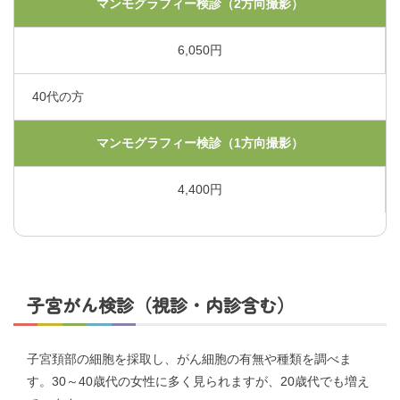
マンモグラフィー検診（2方向撮影）
交通アクセス
6,050円
採用情報
40代の方
お問い合わせ
マンモグラフィー検診（1方向撮影）
4,400円
〒865-0005
熊本県玉名市玉名550番地
初診のご相談・お問い合わせ
0968-73-5000
Tel.
子宮がん検診（視診・内診含む）
プライバシーポリシー
入札に関するお知らせ
指定請求書（Excel）
子宮頚部の細胞を採取し、がん細胞の有無や種類を調べま
くまもと県北病院会議室等使用規則（word）
す。30～40歳代の女性に多く見られますが、20歳代でも増え