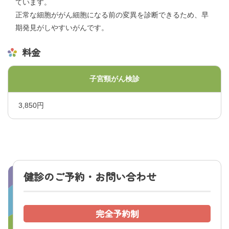
ています。
くまもと県北病院会議室等使用規則（pdf）
正常な細胞ががん細胞になる前の変異を診断できるため、早
利害関係者との接触等に関する届出書（word）
期発見がしやすいがんです。
料金
子宮頸がん検診
3,850円
健診のご予約・お問い合わせ
完全予約制