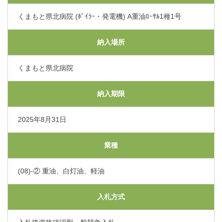
交通アクセス
くまもと県北病院 (ﾎﾞｲﾗｰ・発電機) A重油ﾛｰｻﾙ1種1号
採用情報
納入場所
くまもと県北病院
お問い合わせ
納入期限
〒865-0005
熊本県玉名市玉名550番地
2025年8月31日
初診のご相談・お問い合わせ
0968-73-5000
Tel.
業種
(08)-② 重油、白灯油、軽油
プライバシーポリシー
入札に関するお知らせ
指定請求書（Excel）
入札方式
くまもと県北病院会議室等使用規則（word）