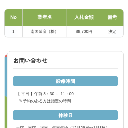
No
業者名
入札金額
備考
1
南国殖産（株）
88,700円
決定
お問い合わせ
診療時間
【 平日 】午前 8：30 ～ 11：00
※予約のある方は指定の時間
休診日
土曜、日曜、祝日、年末年始
（12月29日〜1月3日）