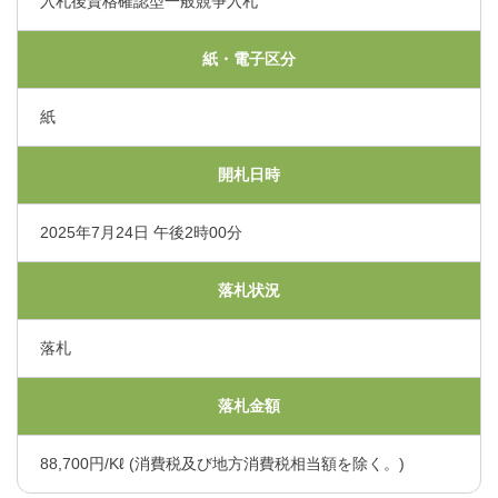
入札後資格確認型一般競争入札
くまもと県北病院会議室等使用規則（pdf）
利害関係者との接触等に関する届出書（word）
紙・電子区分
紙
開札日時
2025年7月24日 午後2時00分
落札状況
落札
落札金額
88,700円/Kℓ (消費税及び地方消費税相当額を除く。)