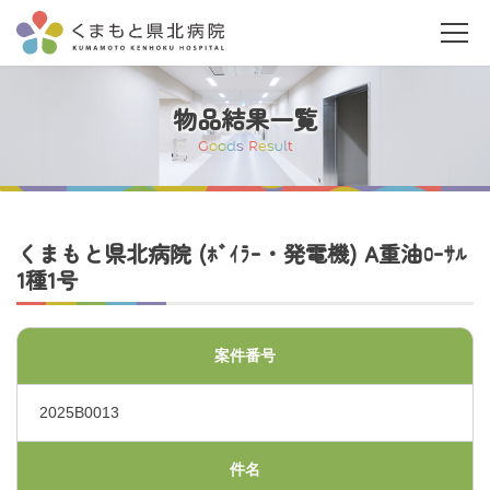
物品結果一覧
G
o
o
d
s
R
e
s
u
l
t
当院について
くまもと県北病院 (ﾎﾞｲﾗｰ・発電機) A重油ﾛｰｻﾙ
1種1号
ご利用の皆さまへ
案件番号
診療科・部門案内
2025B0013
医療関係者の皆さまへ
件名