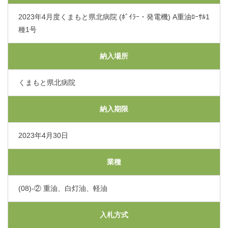
交通アクセス
2023年4月度くまもと県北病院 (ﾎﾞｲﾗｰ・発電機) A重油ﾛｰｻﾙ1
種1号
採用情報
納入場所
お問い合わせ
くまもと県北病院
〒865-0005
熊本県玉名市玉名550番地
納入期限
初診のご相談・お問い合わせ
2023年4月30日
0968-73-5000
Tel.
業種
プライバシーポリシー
入札に関するお知らせ
(08)-② 重油、白灯油、軽油
指定請求書（Excel）
くまもと県北病院会議室等使用規則（word）
入札方式