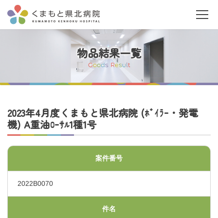
物品結果一覧
G
o
o
d
s
R
e
s
u
l
t
当院について
2023年4月度くまもと県北病院 (ﾎﾞｲﾗｰ・発電
機) A重油ﾛｰｻﾙ1種1号
ご利用の皆さまへ
案件番号
診療科・部門案内
2022B0070
医療関係者の皆さまへ
件名