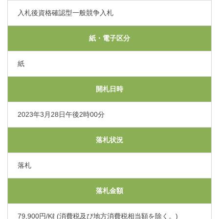
くまもと県北病院会議室等使用規則（pdf）
入札後資格確認型一般競争入札
利害関係者との接触等に関する届出書（word）
紙・電子区分
紙
開札日時
2023年3月28日午後2時00分
落札状況
落札
落札金額
79,900円/Kℓ (消費税及び地方消費税相当額を除く。)