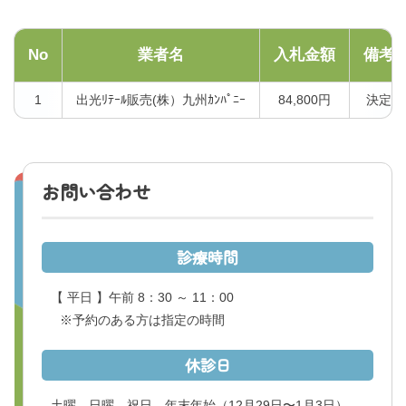
No
業者名
入札金額
備考
1
出光ﾘﾃｰﾙ販売(株）九州ｶﾝﾊﾟﾆｰ
84,800円
決定
お問い合わせ
診療時間
【 平日 】午前 8：30 ～ 11：00
※予約のある方は指定の時間
休診日
土曜、日曜、祝日、年末年始
（12月29日〜1月3日）