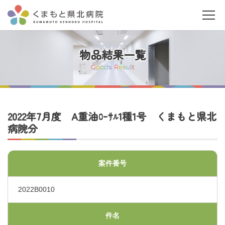
物品結果一覧
G
o
o
d
s
R
e
s
u
l
t
当院について
2022年7月度 A重油ﾛｰｻﾙ1種1号 くまもと県北
病院分
ご利用の皆さまへ
案件番号
診療科・部門案内
2022B0010
医療関係者の皆さまへ
件名