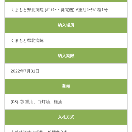
交通アクセス
くまもと県北病院 (ﾎﾞｲﾗｰ・発電機) A重油ﾛｰｻﾙ1種1号
採用情報
納入場所
くまもと県北病院
お問い合わせ
納入期限
〒865-0005
熊本県玉名市玉名550番地
2022年7月31日
初診のご相談・お問い合わせ
0968-73-5000
Tel.
業種
(08)-② 重油、白灯油、軽油
プライバシーポリシー
入札に関するお知らせ
指定請求書（Excel）
入札方式
くまもと県北病院会議室等使用規則（word）