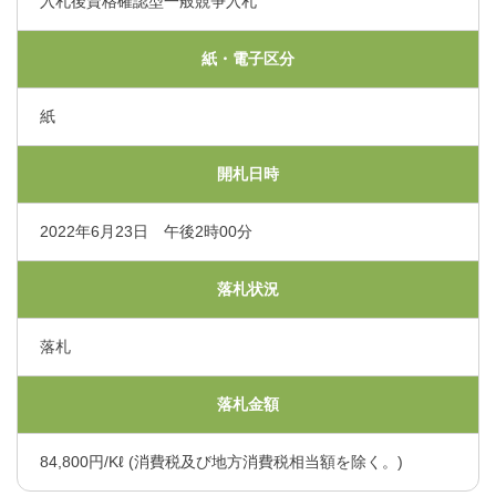
入札後資格確認型一般競争入札
くまもと県北病院会議室等使用規則（pdf）
利害関係者との接触等に関する届出書（word）
紙・電子区分
紙
開札日時
2022年6月23日 午後2時00分
落札状況
落札
落札金額
84,800円/Kℓ (消費税及び地方消費税相当額を除く。)