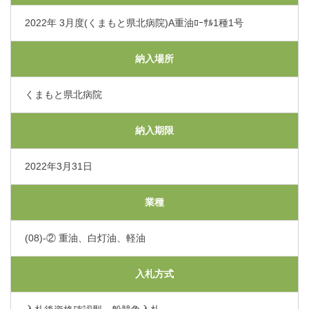
交通アクセス
2022年 3月度(くまもと県北病院)A重油ﾛｰｻﾙ1種1号
採用情報
納入場所
くまもと県北病院
お問い合わせ
納入期限
〒865-0005
熊本県玉名市玉名550番地
2022年3月31日
初診のご相談・お問い合わせ
0968-73-5000
Tel.
業種
(08)-② 重油、白灯油、軽油
プライバシーポリシー
入札に関するお知らせ
指定請求書（Excel）
入札方式
くまもと県北病院会議室等使用規則（word）