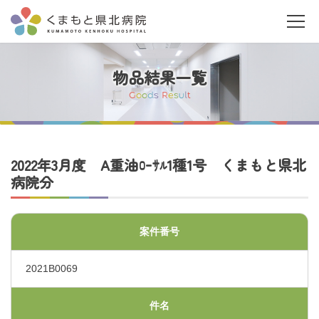
物品結果一覧
G
o
o
d
s
R
e
s
u
l
t
当院について
2022年3月度 A重油ﾛｰｻﾙ1種1号 くまもと県北
病院分
ご利用の皆さまへ
案件番号
診療科・部門案内
2021B0069
医療関係者の皆さまへ
件名