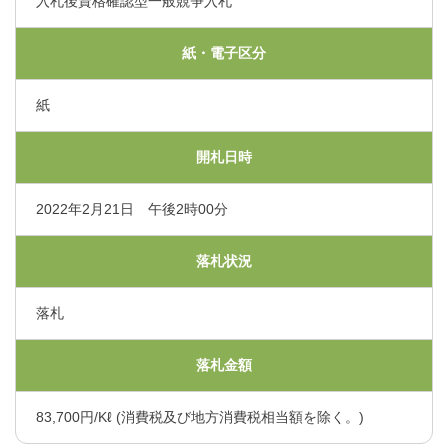
入札後資格確認型一般競争入札
くまもと県北病院会議室等使用規則（pdf）
利害関係者との接触等に関する届出書（word）
紙・電子区分
紙
開札日時
2022年2月21日 午後2時00分
落札状況
落札
落札金額
83,700円/Kℓ (消費税及び地方消費税相当額を除く。)