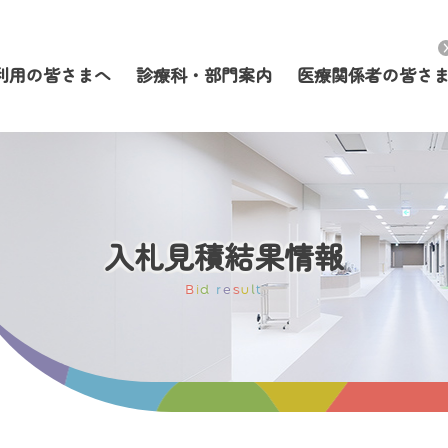
利用の皆さまへ
診療科・部門案内
医療関係者の皆さ
入札見積結果情報
B
i
d
r
e
s
u
l
t