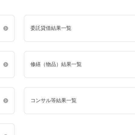
委託貸借結果一覧
修繕（物品）結果一覧
〒865-0005
熊本県玉名市玉名550番地
初診のご相談・お問い合わせ
0968-73-5000
Tel.
コンサル等結果一覧
ー
入札に関するお知らせ
指定請求書（Excel）
室等使用規則（word）
くまもと県北病院会議室等使用規則（pdf）