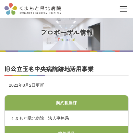
プロポーザル情報
P
r
o
p
o
s
a
l
当院について
旧公立玉名中央病院跡地活用事業
ご利用の皆さまへ
2021年8月2日更新
診療科・部門案内
契約担当課
くまもと県北病院 法人事務局
医療関係者の皆さまへ