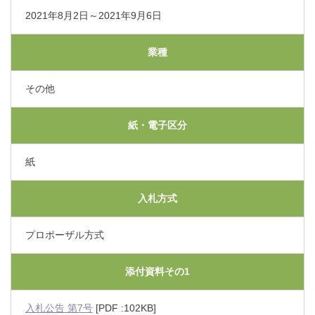
くまもと県北病院会議室等使用規則（pdf）
2021年8月2日～2021年9月6日
利害関係者との接触等に関する届出書（word）
業種
その他
紙・電子区分
紙
入札方式
プロポーザル方式
添付資料その1
入札公告 第7号
[PDF :102KB]