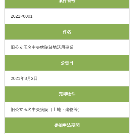
案件番号
交通アクセス
2021P0001
採用情報
件名
お問い合わせ
旧公立玉名中央病院跡地活用事業
公告日
〒865-0005
熊本県玉名市玉名550番地
初診のご相談・お問い合わせ
2021年8月2日
0968-73-5000
Tel.
売却物件
プライバシーポリシー
入札に関するお知らせ
旧公立玉名中央病院（土地・建物等）
指定請求書（Excel）
くまもと県北病院会議室等使用規則（word）
参加申込期間