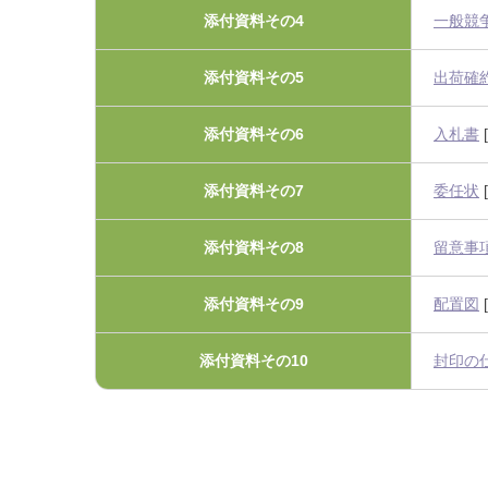
添付資料その4
一般競
添付資料その5
出荷確
添付資料その6
入札書
[
添付資料その7
委任状
[
添付資料その8
留意事
添付資料その9
配置図
[
添付資料その10
封印の