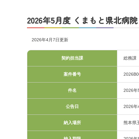
交通アクセス
2026年5月度 くまもと県北病院 
採用情報
2026年4月7日更新
お問い合わせ
契約担当課
総務課
案件番号
2026B0
件名
2026
公告日
2026年
プライバシーポリシ
納入場所
熊本県
くまもと県北病院会議
納入期限
2026