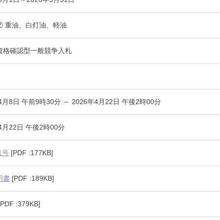
に関する届出書（word）
 – ② 重油、白灯油、軽油
資格確認型一般競争入札
4月8日 午前9時30分 ～ 2026年4月22日 午後2時00分
年4月22日 午後2時00分
1号
[PDF :177KB]
明書
[PDF :189KB]
PDF :379KB]