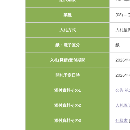
利害関係者との接触等
業種
(08)
入札方式
入札後
紙・電子区分
紙
入札(見積)受付期間
2026年
開札予定日時
2026
添付資料その1
公告 第
添付資料その2
入札説
添付資料その3
仕様書
[