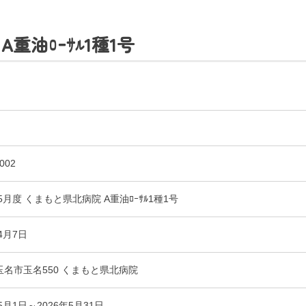
A重油ﾛｰｻﾙ1種1号
002
〒865-0005
熊本県玉名市玉名550番地
初診のご相談・お問い合わせ
年5月度 くまもと県北病院 A重油ﾛｰｻﾙ1種1号
0968-73-5000
Tel.
4月7日
ー
入札に関するお知らせ
指定請求書（Excel）
玉名市玉名550 くまもと県北病院
室等使用規則（word）
くまもと県北病院会議室等使用規則（pdf）
年5月1日～2026年5月31日