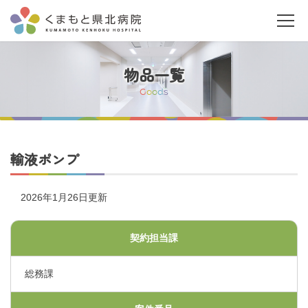
物品一覧
G
o
o
d
s
当院について
輸液ポンプ
ご利用の皆さまへ
2026年1月26日更新
診療科・部門案内
契約担当課
総務課
医療関係者の皆さまへ