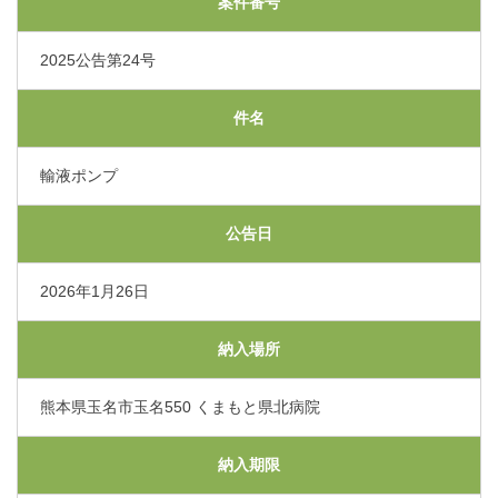
案件番号
交通アクセス
2025公告第24号
採用情報
件名
お問い合わせ
輸液ポンプ
公告日
〒865-0005
熊本県玉名市玉名550番地
初診のご相談・お問い合わせ
2026年1月26日
0968-73-5000
Tel.
納入場所
プライバシーポリシー
入札に関するお知らせ
熊本県玉名市玉名550 くまもと県北病院
指定請求書（Excel）
くまもと県北病院会議室等使用規則（word）
納入期限