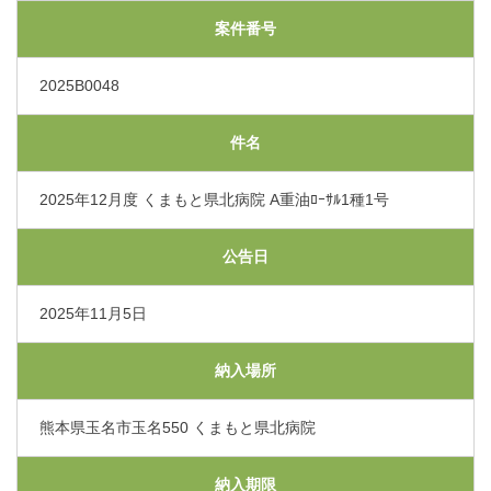
交通アクセス
案件番号
2025B0048
採用情報
件名
お問い合わせ
2025年12月度 くまもと県北病院 A重油ﾛｰｻﾙ1種1号
〒865-0005
熊本県玉名市玉名550番地
公告日
初診のご相談・お問い合わせ
0968-73-5000
2025年11月5日
Tel.
納入場所
プライバシーポリシー
入札に関するお知らせ
指定請求書（Excel）
熊本県玉名市玉名550 くまもと県北病院
くまもと県北病院会議室等使用規則（word）
納入期限