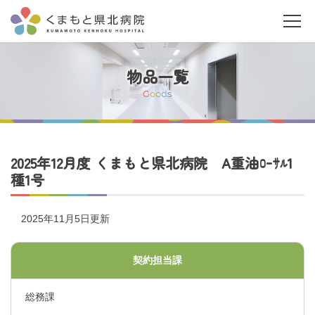
物品一覧
G
o
o
d
s
当院について
2025年12月度 くまもと県北病院 A重油ﾛｰｻﾙ1
種1号
ご利用の皆さまへ
2025年11月5日更新
診療科・部門案内
契約担当課
医療関係者の皆さまへ
総務課