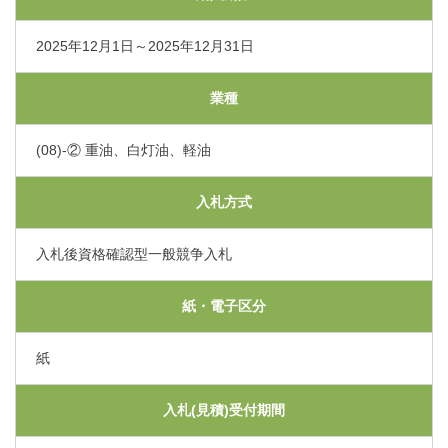
くまもと県北病院会議室等使用規則（pdf）
利害関係者との接触等に関する届出書（word）
2025年12月1日～2025年12月31日
業種
(08)-② 重油、白灯油、軽油
入札方式
入札後資格確認型一般競争入札
紙・電子区分
紙
入札(見積)受付期間