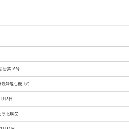
年公告第16号
〒865-0005
熊本県玉名市玉名550番地
初診のご相談・お問い合わせ
球洗浄遠心機 1式
0968-73-5000
Tel.
1月8日
ー
入札に関するお知らせ
指定請求書（Excel）
と県北病院
室等使用規則（word）
くまもと県北病院会議室等使用規則（pdf）
3月31日