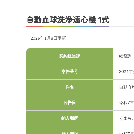
交通アクセス
自動血球洗浄遠心機 1式
採用情報
2025年1月8日更新
お問い合わせ
契約担当課
総務課
案件番号
2024
件名
自動血
公告日
令和7年
プライバシーポリシ
納入場所
くまも
くまもと県北病院会議
納入期限
令和7年