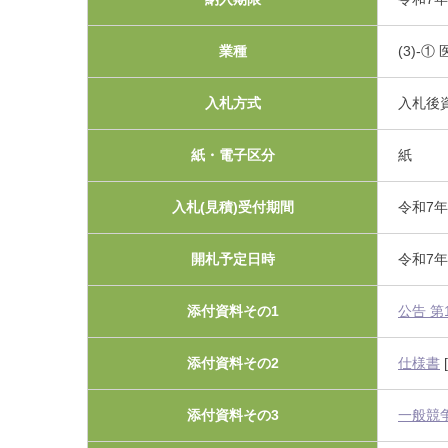
利害関係者との接触等
業種
(3)-①
入札方式
入札後
紙・電子区分
紙
入札(見積)受付期間
令和7年
開札予定日時
令和7年
添付資料その1
公告 第
添付資料その2
仕様書
[
添付資料その3
一般競