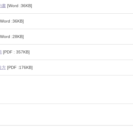
約書
[Word :36KB]
Word :36KB]
Word :28KB]
項
[PDF : 357KB]
仕方
[PDF :176KB]