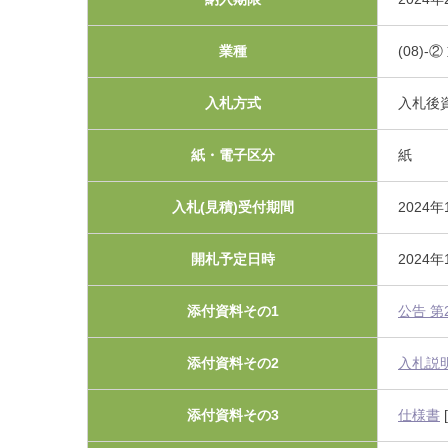
利害関係者との接触等
業種
(08)
入札方式
入札後
紙・電子区分
紙
入札(見積)受付期間
2024年
開札予定日時
2024
添付資料その1
公告 第
添付資料その2
入札説
添付資料その3
仕様書
[