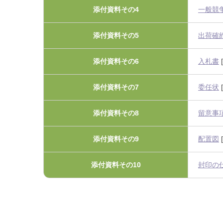
添付資料その4
一般競
添付資料その5
出荷確
添付資料その6
入札書
[
添付資料その7
委任状
[
添付資料その8
留意事
添付資料その9
配置図
[
添付資料その10
封印の