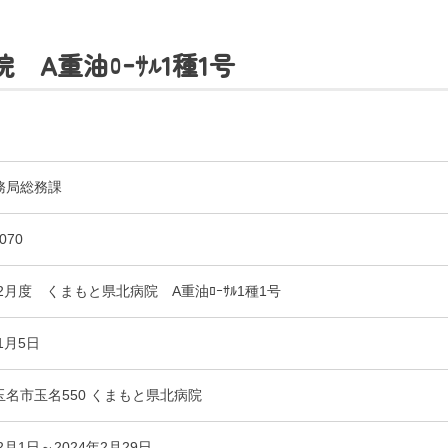
 A重油ﾛｰｻﾙ1種1号
務局総務課
070
〒865-0005
熊本県玉名市玉名550番地
初診のご相談・お問い合わせ
年2月度 くまもと県北病院 A重油ﾛｰｻﾙ1種1号
0968-73-5000
Tel.
1月5日
ー
入札に関するお知らせ
指定請求書（Excel）
玉名市玉名550 くまもと県北病院
室等使用規則（word）
くまもと県北病院会議室等使用規則（pdf）
年2月1日～2024年2月29日