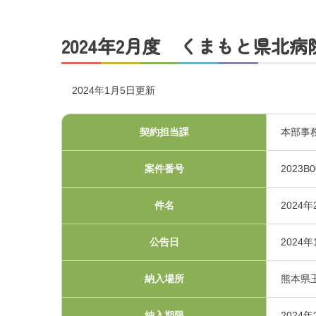
交通アクセス
2024年2月度 くまもと県北病院
採用情報
2024年1月5日更新
お問い合わせ
契約担当課
本部事
案件番号
2023B0
件名
2024
公告日
2024年
プライバシーポリシ
納入場所
熊本県
くまもと県北病院会議
納入期限
2024