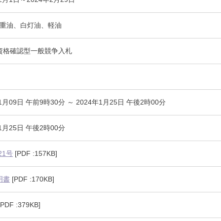
に関する届出書（word）
-② 重油、白灯油、軽油
資格確認型一般競争入札
1月09日 午前9時30分 ～ 2024年1月25日 午後2時00分
年1月25日 午後2時00分
21号
[PDF :157KB]
明書
[PDF :170KB]
PDF :379KB]