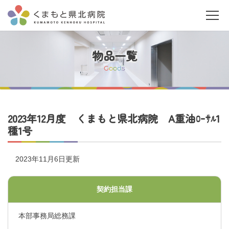
物品一覧
G
o
o
d
s
当院について
2023年12月度 くまもと県北病院 A重油ﾛｰｻﾙ1
種1号
ご利用の皆さまへ
2023年11月6日更新
診療科・部門案内
契約担当課
医療関係者の皆さまへ
本部事務局総務課