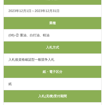
くまもと県北病院会議室等使用規則（pdf）
利害関係者との接触等に関する届出書（word）
2023年12月1日～2023年12月31日
業種
(08)-② 重油、白灯油、軽油
入札方式
入札後資格確認型一般競争入札
紙・電子区分
紙
入札(見積)受付期間