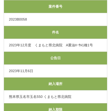
交通アクセス
案件番号
2023B0058
採用情報
件名
お問い合わせ
2023年12月度 くまもと県北病院 A重油ﾛｰｻﾙ1種1号
〒865-0005
熊本県玉名市玉名550番地
公告日
初診のご相談・お問い合わせ
0968-73-5000
2023年11月6日
Tel.
納入場所
プライバシーポリシー
入札に関するお知らせ
指定請求書（Excel）
熊本県玉名市玉名550 くまもと県北病院
くまもと県北病院会議室等使用規則（word）
納入期限