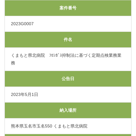
交通アクセス
案件番号
2023G0007
採用情報
件名
お問い合わせ
くまもと県北病院 ﾌﾛﾝｶﾞｽ抑制法に基づく定期点検業務業
務
〒865-0005
熊本県玉名市玉名550番地
初診のご相談・お問い合わせ
公告日
0968-73-5000
Tel.
2023年5月1日
プライバシーポリシー
入札に関するお知らせ
納入場所
指定請求書（Excel）
熊本県玉名市玉名550 くまもと県北病院
くまもと県北病院会議室等使用規則（word）