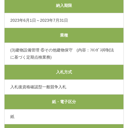
くまもと県北病院会議室等使用規則（pdf）
納入期限
利害関係者との接触等に関する届出書（word）
2023年6月1日～2023年7月31日
業種
(3)建物設備管理 ⑥その他建物保守 (内容：ﾌﾛﾝｶﾞｽ抑制法
に基づく定期点検業務)
入札方式
入札後資格確認型一般競争入札
紙・電子区分
紙