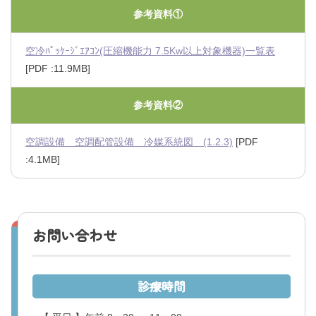
参考資料①
空冷ﾊﾟｯｹｰｼﾞｴｱｺﾝ(圧縮機能力 7.5Kw以上対象機器)一覧表
[PDF :11.9MB]
参考資料②
空調設備 空調配管設備 冷媒系統図 (1.2.3)
[PDF
:4.1MB]
お問い合わせ
診療時間