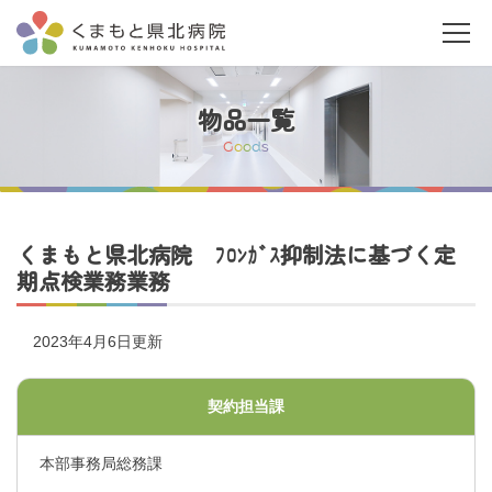
物品一覧
G
o
o
d
s
当院について
くまもと県北病院 ﾌﾛﾝｶﾞｽ抑制法に基づく定
期点検業務業務
ご利用の皆さまへ
2023年4月6日更新
診療科・部門案内
契約担当課
医療関係者の皆さまへ
本部事務局総務課