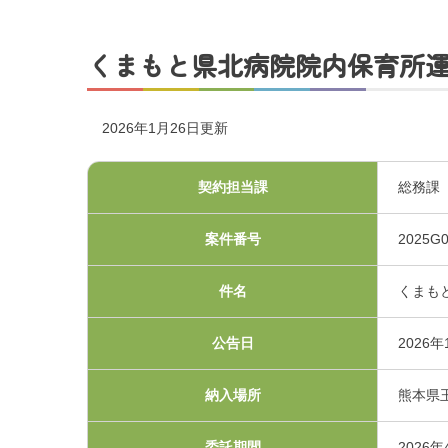
交通アクセス
くまもと県北病院院内保育所
採用情報
2026年1月26日更新
お問い合わせ
契約担当課
総務課
案件番号
2025G0
件名
くまも
公告日
2026年
プライバシーポリシ
納入場所
熊本県
くまもと県北病院会議
委託期間
2026