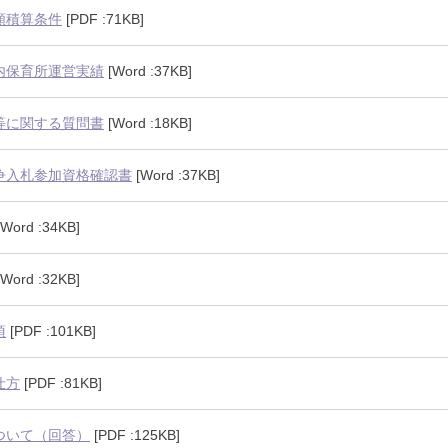
額積算条件
[PDF :71KB]
内保育所運営実績
[Word :37KB]
等に関する質問書
[Word :18KB]
争入札参加資格確認書
[Word :37KB]
Word :34KB]
Word :32KB]
項
[PDF :101KB]
仕方
[PDF :81KB]
ついて（回答）
[PDF :125KB]