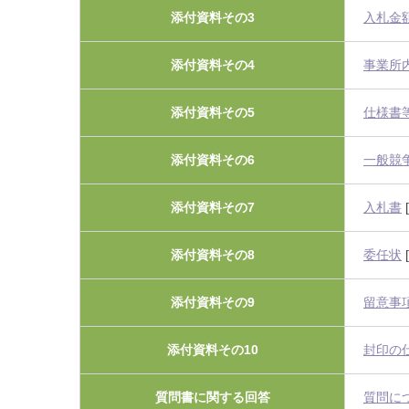
添付資料その3
入札金
添付資料その4
事業所
添付資料その5
仕様書
添付資料その6
一般競
添付資料その7
入札書
[
添付資料その8
委任状
[
添付資料その9
留意事
添付資料その10
封印の
質問書に関する回答
質問に