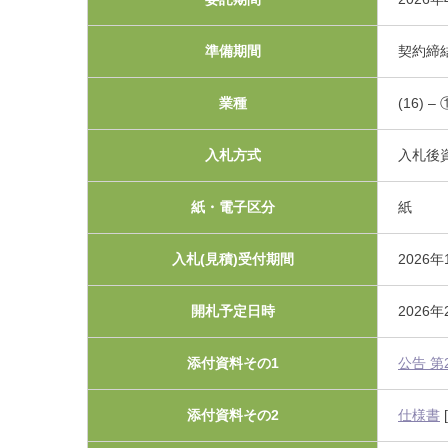
利害関係者との接触等
準備期間
契約締結
業種
(16)
入札方式
入札後
紙・電子区分
紙
入札(見積)受付期間
2026年
開札予定日時
2026年
添付資料その1
公告 第
添付資料その2
仕様書
[