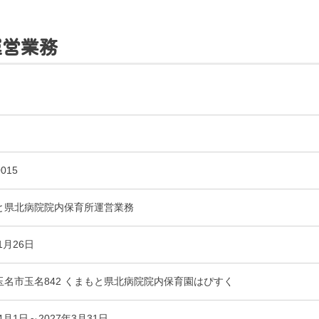
運営業務
015
〒865-0005
熊本県玉名市玉名550番地
初診のご相談・お問い合わせ
と県北病院院内保育所運営業務
0968-73-5000
Tel.
1月26日
ー
入札に関するお知らせ
指定請求書（Excel）
玉名市玉名842 くまもと県北病院院内保育園はぴすく
室等使用規則（word）
くまもと県北病院会議室等使用規則（pdf）
年4月1日～2027年3月31日