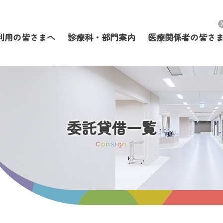
利用の皆さまへ
診療科・部門案内
医療関係者の皆さ
委託貸借一覧
C
o
n
s
i
g
n